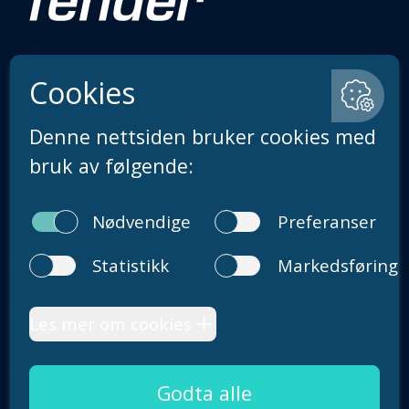
Sentralbord: + 47 55 33 28 00
Åpningstider på telefon er mandag-fredag 09.00–
14.00
post@fender.no
Om oss
Karriere
Fenderposten
Våre bærekraftsmål