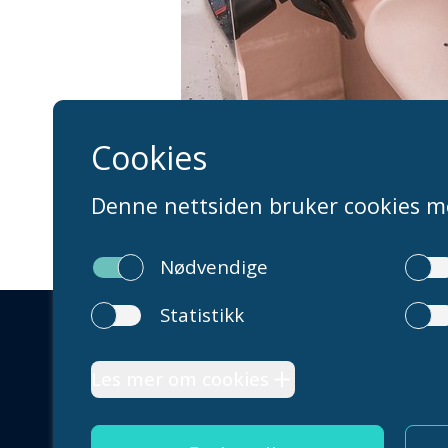
Sentra
Åpning
manda
post