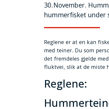
30.November. Hummere
hummerfisket under s
Reglene er at en kan fis
med teiner. Du som person
det fremdeles gjelde med
fluktvei, slik at de mis
Reglene:
Hummertein