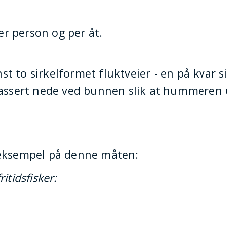
r person og per åt.
 to sirkelformet fluktveier - en på kvar s
plassert nede ved bunnen slik at hummeren
 eksempel på denne måten:
itidsfisker: