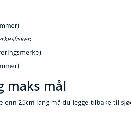
ummer)
rkesfisker
:
treringsmerke)
ummer)
g maks mål
enn 25cm lang må du legge tilbake til sj