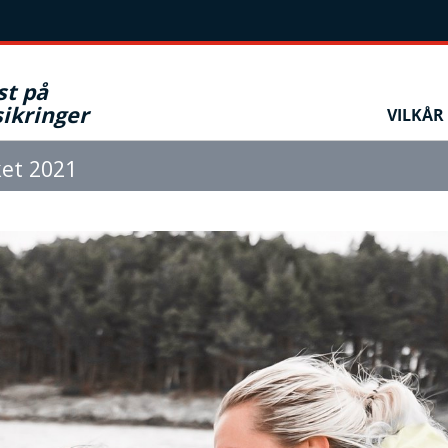
st på
ikringer
VILKÅR
et 2021