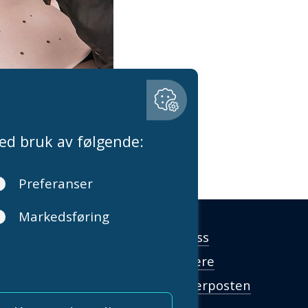
Om oss
lbord: + 47 55 33 28 00
Karriere
stider på telefon er
g-fredag 09.00–14.00
Fenderposten
@fender.no