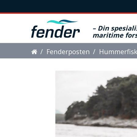
– Din spesiali
maritime fors
D
Fenderposten
Hummerfisk
u
e
r
h
e
r
: