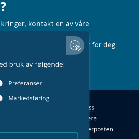
r?
ikringer, kontakt en av våre
 enkelt på telefon. Vi er her for deg.
Om oss
lbord: + 47 55 33 28 00
Karriere
stider på telefon er
g-fredag 09.00–14.00
Fenderposten
@fender.no