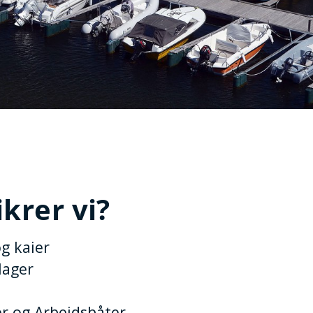
ikrer vi?
g kaier
lager
r og Arbeidsbåter