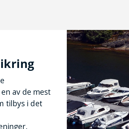
ikring
re
 en av de mest
tilbys i det
eninger,