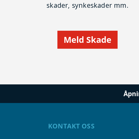
skader, synke­skader mm.
Meld Skade
Åpni
KONTAKT OSS