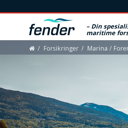
– Din spesiali
maritime fors
D
Forsikringer
Marina / Fore
u
e
r
h
e
r
: