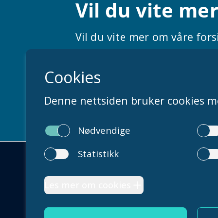
Vil du vite me
Vil du vite mer om våre fors
eksperter.
Nå oss raskt på e-post, eller
Sentra
Åpning
manda
post