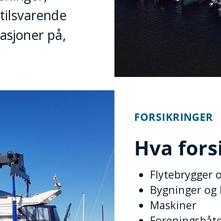
tilsvarende
asjoner på,
FORSIKRINGER
Hva fors
Flytebrygger o
Bygninger og 
Maskiner
Foreningsbåte