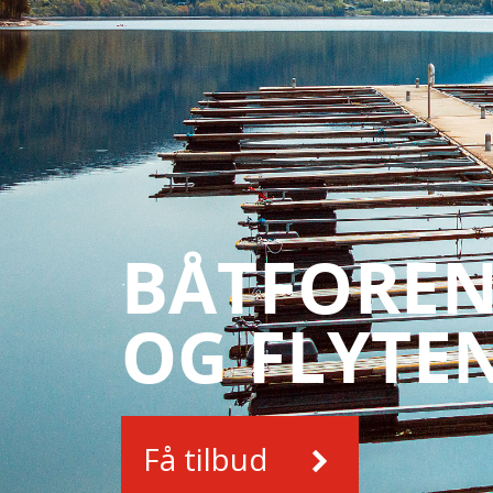
BÅTFOREN
OG FLYTE
Få tilbud