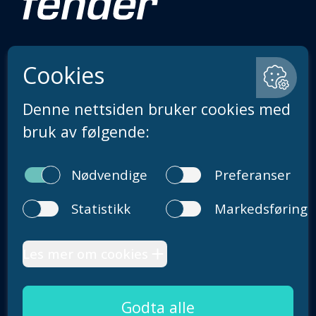
Sentralbord: + 47 55 33 28 00
Åpningstider på telefon er mandag-fredag 09.00–
14.00
post@fender.no
Om oss
Karriere
Fenderposten
Våre bærekraftsmål