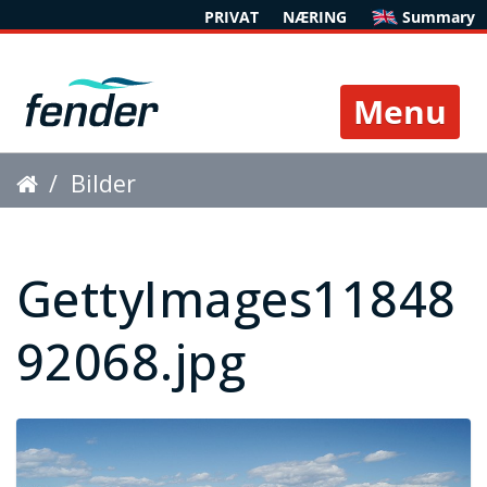
PRIVAT
NÆRING
Summary
Toggle 
Bilder
GettyImages1184892068.jpg
GettyImages11848
92068.jpg