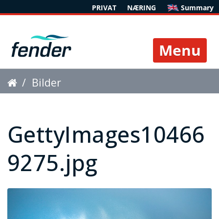
PRIVAT
NÆRING
Summary
Toggle 
Bilder
GettyImages104669275.jpg
GettyImages10466
9275.jpg