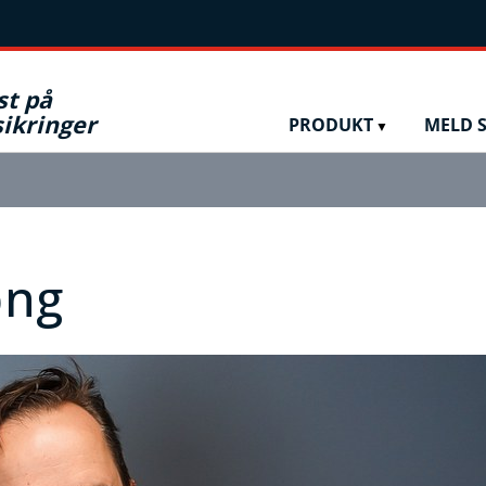
st på
ikringer
PRODUKT
MELD S
png