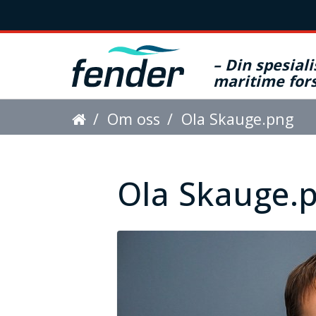
– Din spesiali
maritime fors
D
Om oss
Ola Skauge.png
u
e
Ola Skauge.
r
h
e
r
: