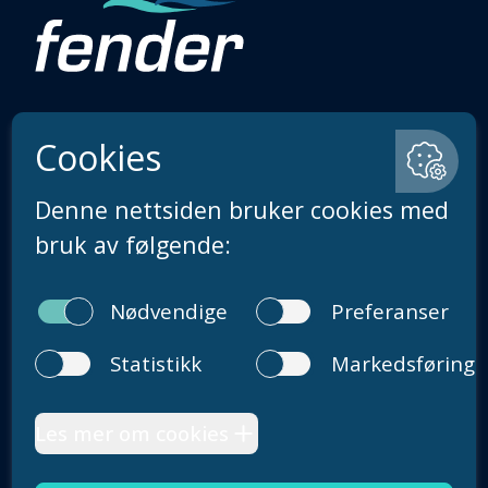
Sentralbord: + 47 55 33 28 00
Åpningstider på telefon er mandag-fredag 09.00–
14.00
post@fender.no
Om oss
Karriere
Fenderposten