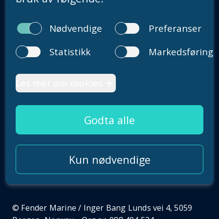
r
post@fender.no
e
l
s
e
Om oss
…
Karriere
Fenderposten
Våre bærekraftsmål
Personvernerklæring
English summary
© Fender Marine / Inger Bang Lunds vei 4, 5059