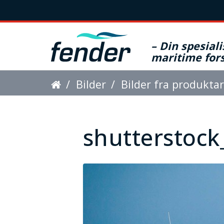
– Din spesiali
maritime fors
D
Bilder
Bilder fra produkta
u
e
shutterstock
r
h
e
r
: