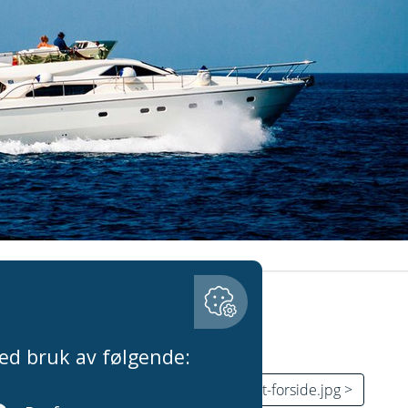
ker-2.jpg
Neste: LRG_DSC06313-privat-forside.jpg