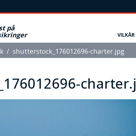
st på
ikringer
VILKÅR
rk
shutterstock_176012696-charter.jpg
_176012696-charter.