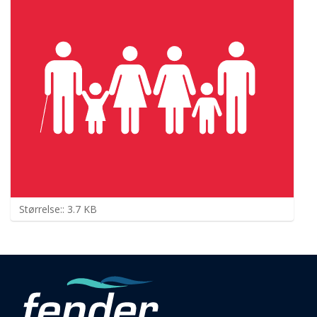
K
Størrelse:: 3.7 KB
l
i
k
k
f
o
r